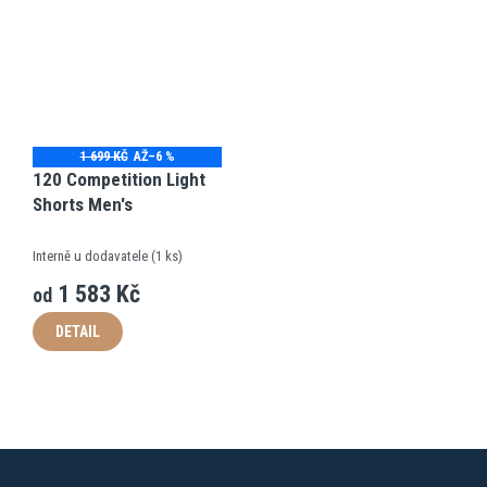
1 699 KČ
AŽ
–6 %
120 Competition Light
Shorts Men's
Interně u dodavatele
(
1 ks
)
1 583 Kč
od
DETAIL
Z
á