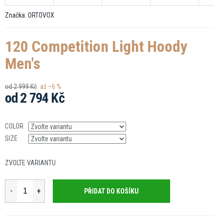
Značka:
ORTOVOX
120 Competition Light Hoody
Men's
od 2 999 Kč
až –6 %
od
2 794 Kč
Měrná
cena:
COLOR
SIZE
ZVOLTE VARIANTU
PŘIDAT DO KOŠÍKU