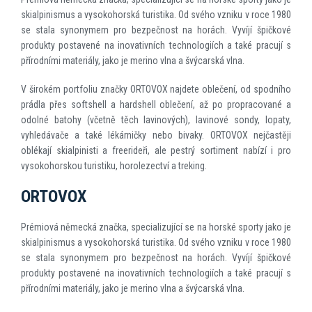
skialpinismus a vysokohorská turistika. Od svého vzniku v roce 1980
se stala synonymem pro bezpečnost na horách. Vyvíjí špičkové
produkty postavené na inovativních technologiích a také pracují s
přírodními materiály, jako je merino vlna a švýcarská vlna.
V širokém portfoliu značky ORTOVOX najdete oblečení, od spodního
prádla přes softshell a hardshell oblečení, až po propracované a
odolné batohy (včetně těch lavinových), lavinové sondy, lopaty,
vyhledávače a také lékárničky nebo bivaky. ORTOVOX nejčastěji
oblékají skialpinisti a freerideři, ale pestrý sortiment nabízí i pro
vysokohorskou turistiku, horolezectví a treking.
ORTOVOX
Prémiová německá značka, specializující se na horské sporty jako je
skialpinismus a vysokohorská turistika. Od svého vzniku v roce 1980
se stala synonymem pro bezpečnost na horách. Vyvíjí špičkové
produkty postavené na inovativních technologiích a také pracují s
přírodními materiály, jako je merino vlna a švýcarská vlna.