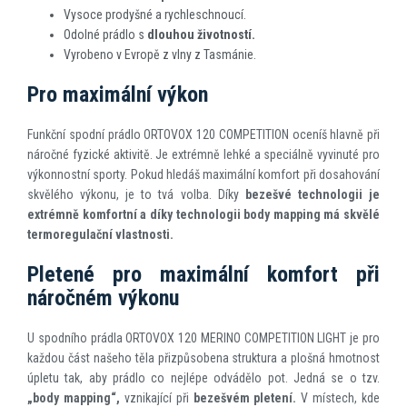
Vysoce prodyšné a rychleschnoucí.
Odolné prádlo s
dlouhou životností.
Vyrobeno v Evropě z vlny z Tasmánie.
Pro maximální výkon
Funkční spodní prádlo ORTOVOX 120 COMPETITION oceníš hlavně při
náročné fyzické aktivitě. Je extrémně lehké a speciálně vyvinuté pro
výkonnostní sporty. Pokud hledáš maximální komfort při dosahování
skvělého výkonu, je to tvá volba. Díky
bezešvé technologii je
extrémně komfortní a díky technologii body mapping má skvělé
termoregulační vlastnosti.
Pletené pro maximální komfort při
náročném výkonu
U spodního prádla ORTOVOX 120 MERINO COMPETITION LIGHT je pro
každou část našeho těla přizpůsobena struktura a plošná hmotnost
úpletu tak, aby prádlo co nejlépe odvádělo pot. Jedná se o tzv.
„body mapping“,
vznikající při
bezešvém pletení.
V místech, kde