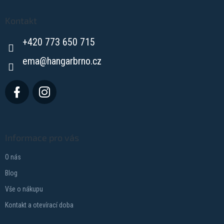
p
a
Kontakt
t
+420 773 650 715
í
ema
@
hangarbrno.cz
Informace pro vás
O nás
Blog
Vše o nákupu
Kontakt a otevírací doba