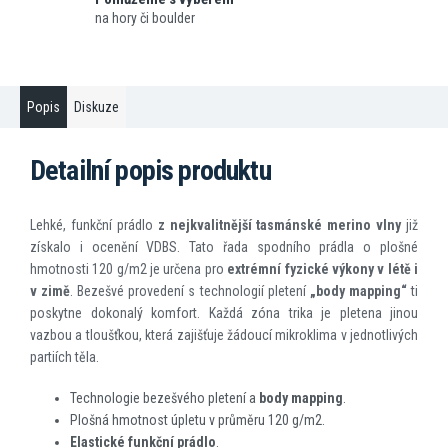
na hory či boulder
Popis
Diskuze
Detailní popis produktu
Lehké, funkční prádlo
z nejkvalitnější tasmánské merino vlny
již
získalo i ocenění VDBS. Tato řada spodního prádla o plošné
hmotnosti 120 g/m2 je určena pro
extrémní fyzické výkony v létě i
v zimě
. Bezešvé provedení s technologií pletení
„body mapping“
ti
poskytne dokonalý komfort. Každá zóna trika je pletena jinou
vazbou a tloušťkou, která zajišťuje žádoucí mikroklima v jednotlivých
partiích těla.
Technologie bezešvého pletení a
body mapping
.
Plošná hmotnost úpletu v průměru 120 g/m2.
Elastické funkční prádlo
.