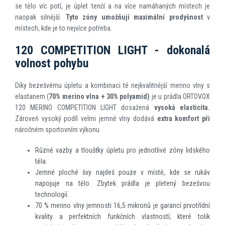
se tělo víc potí, je úplet tenčí a na více namáhaných místech je
naopak silnější.
Tyto zóny umožňují maximální prodyšnost
v
místech, kde je to nejvíce potřeba.
120 COMPETITION LIGHT - dokonalá
volnost pohybu
Díky bezešvému úpletu a kombinaci té nejkvalitnější merino vlny s
elastanem (
70% merino vlna + 30% polyamid)
je u prádla ORTOVOX
120 MERINO COMPETITION LIGHT dosažená
vysoká
elasticita.
Zároveň vysoký podíl velmi jemné vlny dodává
extra komfort při
náročném sportovním výkonu.
Různé vazby a tloušťky úpletu pro jednotlivé zóny lidského
těla.
Jemné ploché švy najdeš pouze v místě, kde se rukáv
napojuje na tělo. Zbytek prádla je pletený bezešvou
technologií.
70 % merino vlny jemnosti 16,5 mikronů je garancí prvotřídní
kvality a perfektních funkčních vlastností, které tolik