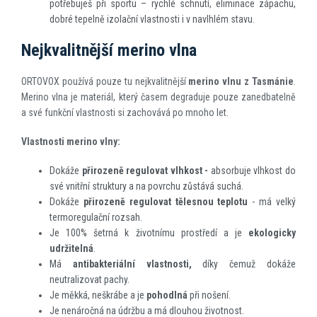
potřebuješ při sportu – rychlé schnutí, eliminace zápachu,
dobré tepelně izolační vlastnosti i v navlhlém stavu.
Nejkvalitnější merino vlna
ORTOVOX používá pouze tu nejkvalitnější
merino vlnu z Tasmánie
.
Merino vlna je materiál, který časem degraduje pouze zanedbatelně
a své funkční vlastnosti si zachovává po mnoho let.
Vlastnosti merino vlny:
Dokáže
přirozeně regulovat vlhkost -
absorbuje vlhkost do
své vnitřní struktury a na povrchu zůstává suchá.
Dokáže
přirozeně regulovat tělesnou teplotu
- má velký
termoregulační rozsah.
Je 100% šetrná k životnímu prostředí a je
ekologicky
udržitelná
.
Má
antibakteriální vlastnosti,
díky čemuž dokáže
neutralizovat pachy.
Je měkká, neškrábe a je
pohodlná
při nošení.
Je nenáročná na údržbu a má dlouhou životnost.