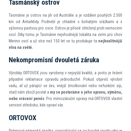
Tasmánský ostrov
Tasmánie je ostrov na jih od Austrálie a je vzdálen pouhých 2.500
km od Antarktidy. Podnebí je chladné s bohatými srážkami a s
výživnou pastvou pro ovce. Ostrov je přísně střežený proti nemocem
ovcí. Díky tomu je Tasmánie nejvhodnější lokalita na zemi pro chov
Merino ovcí a už více než 150 let se tu produkuje ta
nejkvalitnější
vlna na světě.
Nekompromisní dvouletá záruka
Výrobky ORTOVOX jsou vyrobeny v nejvyšší kvalitě, a proto je řešení
případné reklamace opravdu jednoduché. Pokud objevíš výrobní
vadu, ať už párající se šev, vnější žmolkování nebo nefunkční zip,
stačí nám zboží poslat a
my se postaráme o jeho opravu, výměnu,
nebo vrácení peněz
. Pro mimozáruční opravy má ORTOVOX vlastní
servisní středisko, kde opraví vše.
ORTOVOX
Prémiová německá značka, specializující se na horské sporty jako je