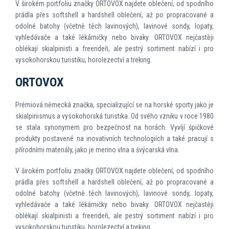
V širokém portfoliu značky ORTOVOX najdete oblečení, od spodního
prádla přes softshell a hardshell oblečení, až po propracované a
odolné batohy (včetně těch lavinových), lavinové sondy, lopaty,
vyhledávače a také lékárničky nebo bivaky. ORTOVOX nejčastěji
oblékají skialpinisti a freerideři, ale pestrý sortiment nabízí i pro
vysokohorskou turistiku, horolezectví a treking.
ORTOVOX
Prémiová německá značka, specializující se na horské sporty jako je
skialpinismus a vysokohorská turistika. Od svého vzniku v roce 1980
se stala synonymem pro bezpečnost na horách. Vyvíjí špičkové
produkty postavené na inovativních technologiích a také pracují s
přírodními materiály, jako je merino vlna a švýcarská vlna.
V širokém portfoliu značky ORTOVOX najdete oblečení, od spodního
prádla přes softshell a hardshell oblečení, až po propracované a
odolné batohy (včetně těch lavinových), lavinové sondy, lopaty,
vyhledávače a také lékárničky nebo bivaky. ORTOVOX nejčastěji
oblékají skialpinisti a freerideři, ale pestrý sortiment nabízí i pro
vysokohorskou turistiku, horolezectví a treking.