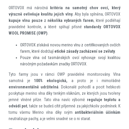
ORTOVOX má náročná
kritéria na samotný chov ovcí, který
výrazně ovlivňuje kvalitu jejich vlny.
Aby byla splněna, ORTOVOX
kupuje vlnu pouze z několika vybraných farem
, které podléhají
pravidelné kontrole, a které splňují přísné
standardy
ORTOVOX
WOOL PROMISE (OWP)
.
ORTOVOX získává novou merino vlnu z certifikovaných ovčích
farem, které dodržují
etické zásady zacházení se zvířaty
.
Pouze vlna od tasmánských ovcí vyhovuje svojí kvalitou
náročným požadavkům značky ORTOVOX.
Tyto farmy jsou v rámci OWP pravidelně monitorovány. Vlna
samotná je
100% ekologická,
a proto je i mimořádně
environmentálně udržitelná
. Dokonalé pohodlí a pocit hebkosti
poskytuje merino vlna díky tenkým vláknům, ze kterých jsou tvořeny
jemné vlněné příze. Tato vlna navíc výborně
reguluje teplotu a
odvádí pot
, takže se budeš cítit příjemně za jakýchkoliv podmínek. K
tomu všemu Merino vlna díky svým
antibakteriálním účinkům
neutralizuje pachy, a je velmi snadné se o ni starat.